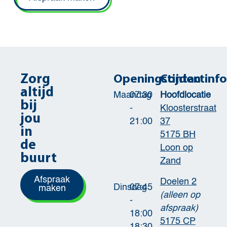
Zorg
Openingstijden
Contactinf
altijd
Maandag
07:30
Hoofdlocatie
bij
-
Kloosterstraat
jou
21:00
37
in
5175 BH
de
Loon op
buurt
Zand
Afspraak
Doelen 2
Dinsdag
07:45
maken
(alleen op
-
afspraak)
18:00
5175 CP