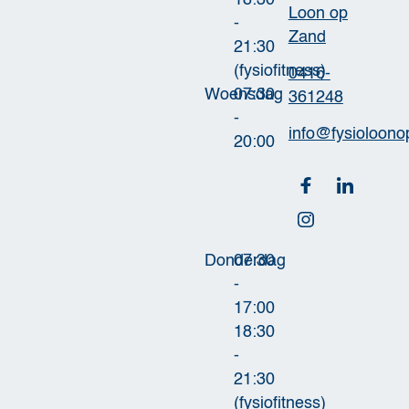
18:30
Loon op
-
Zand
21:30
(fysiofitness)
0416-
Woensdag
07:30
361248
-
info@fysioloono
20:00
Donderdag
07:30
-
17:00
18:30
-
21:30
(fysiofitness)