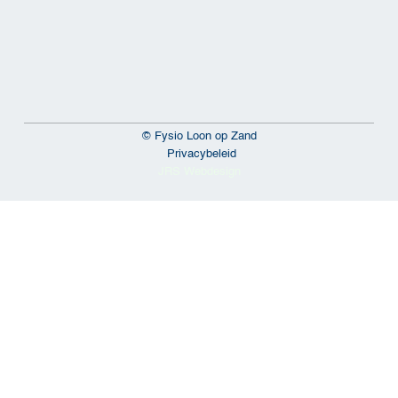
© Fysio Loon op Zand
Privacybeleid
JRS Webdesign