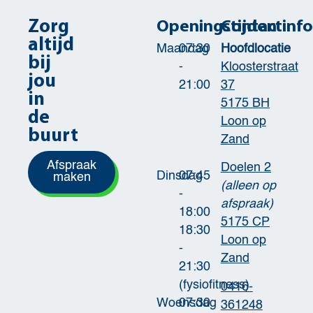
Zorg
Openingstijden
Contactinf
altijd
Maandag
07:30
Hoofdlocatie
bij
-
Kloosterstraat
jou
21:00
37
in
5175 BH
de
Loon op
buurt
Zand
Afspraak
Doelen 2
Dinsdag
07:45
maken
(alleen op
-
afspraak)
18:00
5175 CP
18:30
Loon op
-
Zand
21:30
(fysiofitness)
0416-
Woensdag
07:30
361248